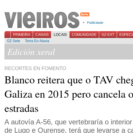
Publicidade
PRIMEIRA
CANAIS
LOCAIS
COMUNIDADE
GZ-EXT
ESPECI
GZ-Sete
Terra Eo-Navia
Edición xeral
RECORTES EN FOMENTO
Blanco reitera que o TAV che
Galiza en 2015 pero cancela o
estradas
A autovía A-56, que vertebraría o interio
de Lugo e Ourense, terá que levarse a c