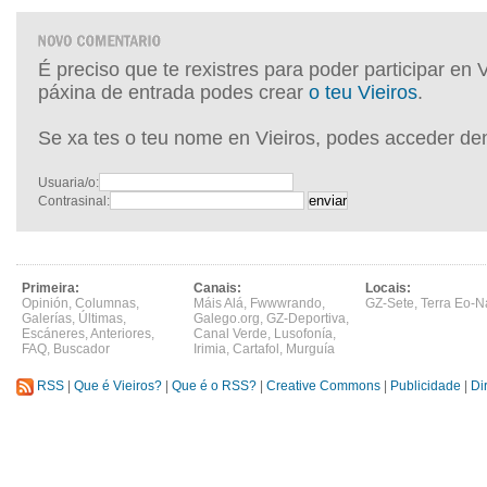
É preciso que te rexistres para poder participar en 
páxina de entrada podes crear
o teu Vieiros
.
Se xa tes o teu nome en Vieiros, podes acceder de
Usuaria/o:
Contrasinal:
Primeira:
Canais:
Locais:
Opinión
,
Columnas
,
Máis Alá
,
Fwwwrando
,
GZ-Sete
,
Terra Eo-N
Galerías
,
Últimas
,
Galego.org
,
GZ-Deportiva
,
Escáneres
,
Anteriores
,
Canal Verde
,
Lusofonía
,
FAQ
,
Buscador
Irimia
,
Cartafol
,
Murguía
RSS
|
Que é Vieiros?
|
Que é o RSS?
|
Creative Commons
|
Publicidade
|
Di